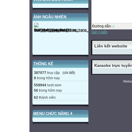
ẢNH NGẪU NHIÊN
Đường dẫn
:
p
Gửi ý kiến
Liên kết website
THỐNG KÊ
Karaoke trực tuyế
387077
truy cập (
chi tiết
)
8
trong hôm nay
Websi
558944
lượt xem
56
trong hôm nay
62
thành viên
MENU CHỨC NĂNG 4