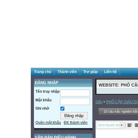
Trang chủ
Thành viên
Trợ giúp
Liên hệ
ĐĂNG NHẬP
WEBSITE: PHỔ CẬ
Tên truy nhập
Mật khẩu
Gốc
>
PHỔ CẬP GIÁO D
Ghi nhớ
10 câu trắc nghiệm bồ
Quên mật khẩu
ĐK thành viên
Kích thước font
VĂN BẢN ĐIỀU HÀNH