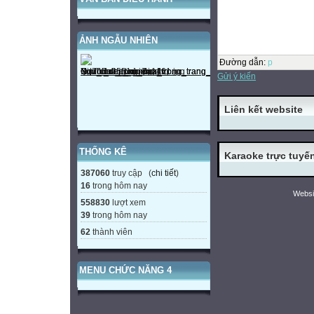
ẢNH NGẪU NHIÊN
Đường dẫn
:
p
Gửi ý kiến
Liên kết website
THỐNG KÊ
Karaoke trực tuyế
387060
truy cập (
chi tiết
)
16
trong hôm nay
Websi
558830
lượt xem
39
trong hôm nay
62
thành viên
MENU CHỨC NĂNG 4