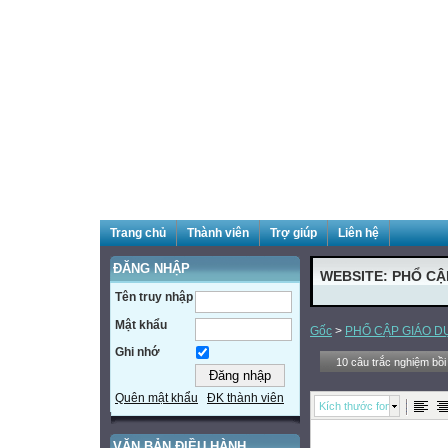
Trang chủ
Thành viên
Trợ giúp
Liên hệ
ĐĂNG NHẬP
WEBSITE: PHỔ CẬ
Tên truy nhập
Mật khẩu
Gốc
>
PHỔ CẬP GIÁO D
Ghi nhớ
10 câu trắc nghiệm bồ
Quên mật khẩu
ĐK thành viên
Kích thước font
VĂN BẢN ĐIỀU HÀNH