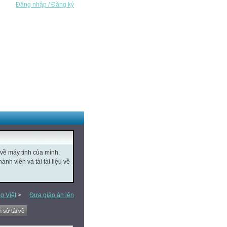
Đăng nhập / Đăng ký
 về máy tính của mình.
nh viên và tải tài liệu về
g Việt
>
Đưa giáo án lên
h sử tải về