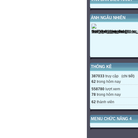
ẢNH NGẪU NHIÊN
THỐNG KÊ
387033
truy cập (
chi tiết
)
62
trong hôm nay
558780
lượt xem
78
trong hôm nay
62
thành viên
MENU CHỨC NĂNG 4