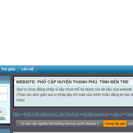
Trợ giúp
Liên hệ
WEBSITE: PHỔ CẬP HUYỆN THẠNH PHÚ, TỈNH BẾN TRE
Quý vị chưa đăng nhập vì vậy chưa thể tải được các tài liệu của website
(Thao tác đơn giản quí vị nhập địa chỉ mail của mình hoặc đăng ký làm thà
máy)
Gốc
>
PHỔ CẬP GIÁO DỤC VÀ TTHTCĐ
>
PCGD trung học
>
Lớp 3
>
Tiến
viên
10 câu trắc nghiệm bồi dưỡng thương xuyên Module 2
Cùng tác giả
Lịc