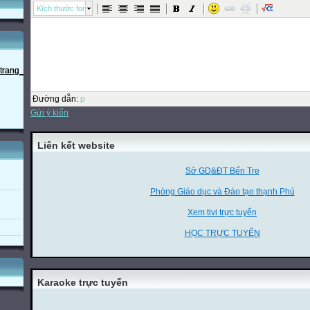
Kích thước font
Đường dẫn
:
p
Gửi ý kiến
Liên kết website
Sở GD&ĐT Bến Tre
Phòng Giáo dục và Đào tạo thạnh Phú
Xem tivi trực tuyến
HỌC TRỰC TUYẾN
Karaoke trực tuyến