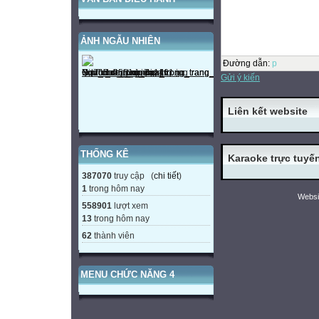
ẢNH NGẪU NHIÊN
Đường dẫn
:
p
Gửi ý kiến
Liên kết website
THỐNG KÊ
Karaoke trực tuyế
387070
truy cập (
chi tiết
)
1
trong hôm nay
Websi
558901
lượt xem
13
trong hôm nay
62
thành viên
MENU CHỨC NĂNG 4