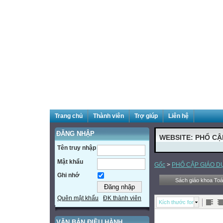
Trang chủ
Thành viên
Trợ giúp
Liên hệ
ĐĂNG NHẬP
WEBSITE: PHỔ CẬ
Tên truy nhập
Mật khẩu
Gốc
>
PHỔ CẬP GIÁO D
Ghi nhớ
Sách giáo khoa Toán
Quên mật khẩu
ĐK thành viên
Kích thước font
VĂN BẢN ĐIỀU HÀNH