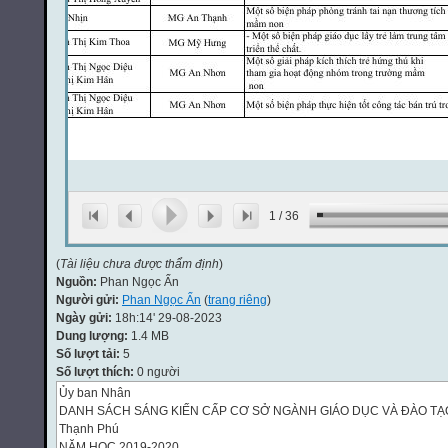
1
/
36
(
Tài liệu chưa được thẩm định
)
Nguồn:
Phan Ngọc Ẩn
Người gửi:
Phan Ngọc Ẩn
(
trang riêng
)
Ngày gửi:
18h:14' 29-08-2023
Dung lượng:
1.4 MB
Số lượt tải:
5
Số lượt thích:
0 người
Ủy ban Nhân
DANH SÁCH SÁNG KIẾN CẤP CƠ SỞ NGÀNH GIÁO DỤC VÀ ĐÀO TẠ
Thạnh Phú
NĂM HỌC 2019-2020