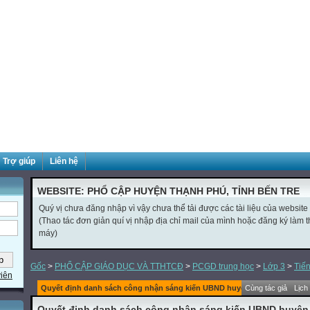
Trợ giúp
Liên hệ
WEBSITE: PHỔ CẬP HUYỆN THẠNH PHÚ, TỈNH BẾN TRE
Quý vị chưa đăng nhập vì vậy chưa thể tải được các tài liệu của website
(Thao tác đơn giản quí vị nhập địa chỉ mail của mình hoặc đăng ký làm thà
máy)
Gốc
>
PHỔ CẬP GIÁO DỤC VÀ TTHTCĐ
>
PCGD trung học
>
Lớp 3
>
Tiến
viên
Quyết định danh sách công nhận sáng kiến UBND huyện 2019-2020
Cùng tác giả
Lịch
Quyết định danh sách công nhận sáng kiến UBND huyện