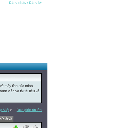
Đăng nhập / Đăng ký
 về máy tính của mình.
nh viên và tải tài liệu về
g Việt
>
Đưa giáo án lên
 sử tải về