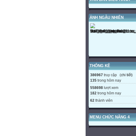
ẢNH NGẪU NHIÊN
THỐNG KÊ
386967
truy cập (
chi tiết
)
135
trong hôm nay
558698
lượt xem
182
trong hôm nay
62
thành viên
MENU CHỨC NĂNG 4