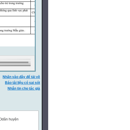
Nhấn vào đây để tải về
Báo tài liệu có sai sót
Nhắn tin cho tác giả
Odân huyện