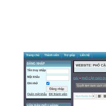
Trang chủ
Thành viên
Trợ giúp
Liên hệ
ĐĂNG NHẬP
WEBSITE: PHỔ CẬ
Tên truy nhập
Mật khẩu
Gốc
>
PHỔ CẬP GIÁO D
Ghi nhớ
Quyết định danh sách c
Quên mật khẩu
ĐK thành viên
Kích thước font
VĂN BẢN ĐIỀU HÀNH