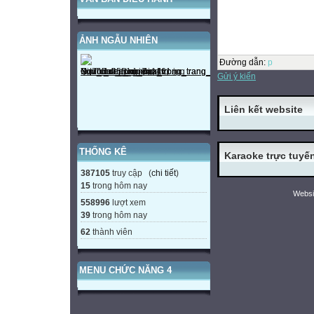
ẢNH NGẪU NHIÊN
Đường dẫn
:
p
Gửi ý kiến
Liên kết website
THỐNG KÊ
Karaoke trực tuyế
387105
truy cập (
chi tiết
)
15
trong hôm nay
Websi
558996
lượt xem
39
trong hôm nay
62
thành viên
MENU CHỨC NĂNG 4