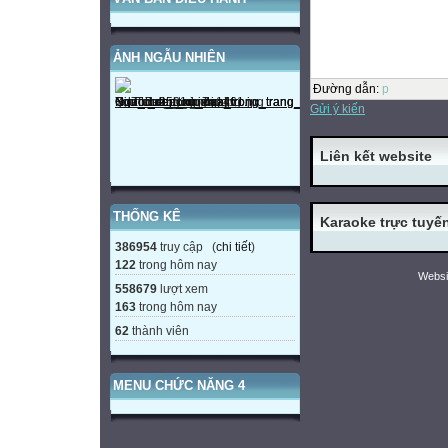
ẢNH NGẪU NHIÊN
Đường dẫn
:
p
Gửi ý kiến
Liên kết website
THỐNG KÊ
Karaoke trực tuyế
386954
truy cập (
chi tiết
)
122
trong hôm nay
Websi
558679
lượt xem
163
trong hôm nay
62
thành viên
MENU CHỨC NĂNG 4