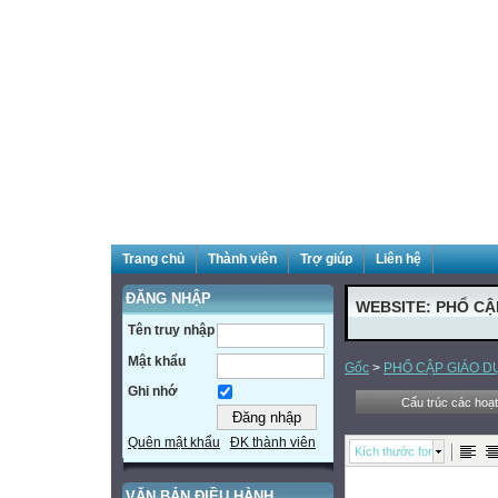
Trang chủ
Thành viên
Trợ giúp
Liên hệ
ĐĂNG NHẬP
WEBSITE: PHỔ CẬ
Tên truy nhập
Mật khẩu
Gốc
>
PHỔ CẬP GIÁO D
Ghi nhớ
Cấu trúc các hoa
Quên mật khẩu
ĐK thành viên
Kích thước font
VĂN BẢN ĐIỀU HÀNH