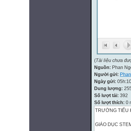
(
Tài liệu chưa đư
Nguồn:
Phan Ng
Người gửi:
Phan
Ngày gửi:
05h:10
Dung lượng:
25
Số lượt tải:
392
Số lượt thích:
0 
TRƯỜNG TIỂU 
GIÁO DỤC STE