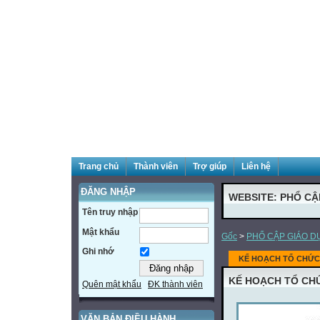
Trang chủ
Thành viên
Trợ giúp
Liên hệ
ĐĂNG NHẬP
WEBSITE: PHỔ CẬ
Tên truy nhập
Mật khẩu
Gốc
>
PHỔ CẬP GIÁO D
Ghi nhớ
KẾ HOẠCH TỔ CHỨC 
KẾ HOẠCH TỔ CHỨ
Quên mật khẩu
ĐK thành viên
VĂN BẢN ĐIỀU HÀNH