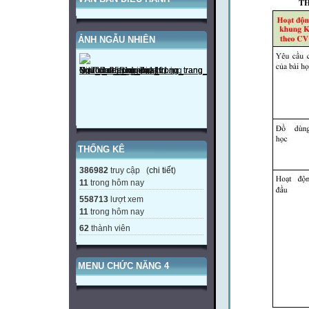
ẢNH NGẪU NHIÊN
THỐNG KÊ
386982
truy cập (
chi tiết
)
11
trong hôm nay
558713
lượt xem
11
trong hôm nay
62
thành viên
MENU CHỨC NĂNG 4