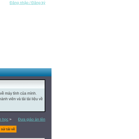
Đăng nhập / Đăng ký
 về máy tính của mình.
nh viên và tải tài liệu về
n học
>
Đưa giáo án lên
 sử tải về