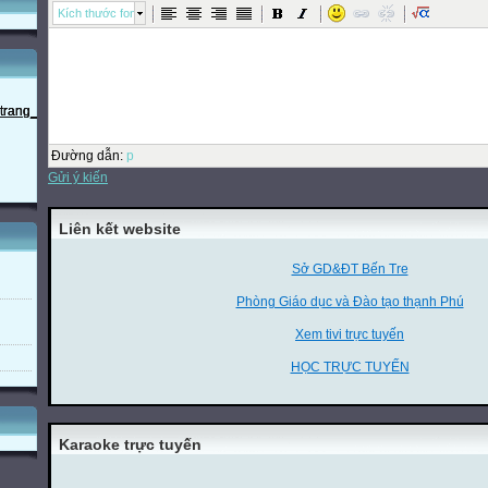
Kích thước font
Đường dẫn
:
p
Gửi ý kiến
Liên kết website
Sở GD&ĐT Bến Tre
Phòng Giáo dục và Đào tạo thạnh Phú
Xem tivi trực tuyến
HỌC TRỰC TUYẾN
Karaoke trực tuyến