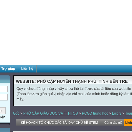
Trợ giúp
Liên hệ
WEBSITE: PHỔ CẬP HUYỆN THẠNH PHÚ, TỈNH BẾN TRE
Quý vị chưa đăng nhập vì vậy chưa thể tải được các tài liệu của website
(Thao tác đơn giản quí vị nhập địa chỉ mail của mình hoặc đăng ký làm thà
máy)
Gốc
>
PHỔ CẬP GIÁO DỤC VÀ TTHTCĐ
>
PCGD trung học
>
Lớp 3
>
Toá
viên
KẾ HOẠCH TỔ CHỨC CÁC BÀI DẠY CHỦ ĐỀ STEM
Cùng tác giả
Lịch