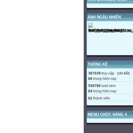
ẢNH NGẪU NHIÊN
THỐNG KÊ
387039
truy cập (
chi tiết
)
68
trong hôm nay
558786
lượt xem
84
trong hôm nay
62
thành viên
MENU CHỨC NĂNG 4