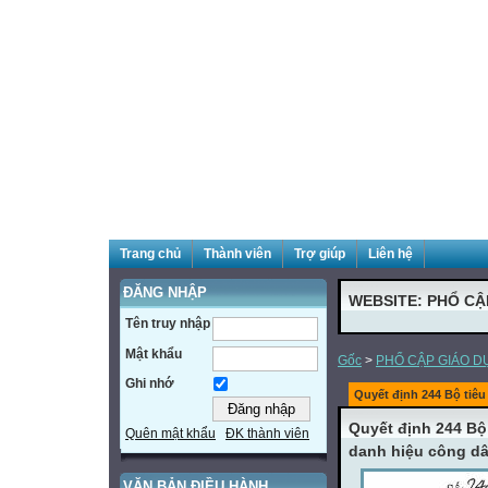
Trang chủ
Thành viên
Trợ giúp
Liên hệ
ĐĂNG NHẬP
WEBSITE: PHỔ CẬ
Tên truy nhập
Mật khẩu
Gốc
>
PHỔ CẬP GIÁO D
Ghi nhớ
Quyết định 244 Bộ tiêu 
Quyết định 244 Bộ
Quên mật khẩu
ĐK thành viên
danh hiệu công dâ
VĂN BẢN ĐIỀU HÀNH