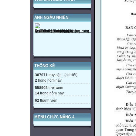
ẢNH NGẪU NHIÊN
THỐNG KÊ
387071
truy cập (
chi tiết
)
2
trong hôm nay
558902
lượt xem
14
trong hôm nay
62
thành viên
MENU CHỨC NĂNG 4