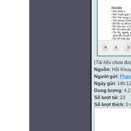
(
Tài liệu chưa đư
Nguồn:
Hội Khu
Người gửi:
Phan
Ngày gửi:
14h:12
Dung lượng:
4.
Số lượt tải:
23
Số lượt thích:
0 