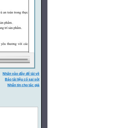
Nhấn vào đây để tải về
Báo tài liệu có sai sót
Nhắn tin cho tác giả