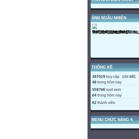
ẢNH NGẪU NHIÊN
THỐNG KÊ
387019
truy cập (
chi tiết
)
48
trong hôm nay
558766
lượt xem
64
trong hôm nay
62
thành viên
MENU CHỨC NĂNG 4