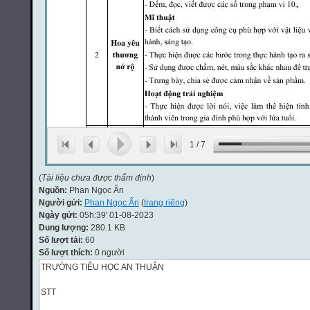
1
/
7
(
Tài liệu chưa được thẩm định
)
Nguồn:
Phan Ngọc Ẩn
Người gửi:
Phan Ngọc Ẩn
(
trang riêng
)
Ngày gửi:
05h:39' 01-08-2023
Dung lượng:
280.1 KB
Số lượt tải:
60
Số lượt thích:
0 người
TRƯỜNG TIỂU HỌC AN THUẬN
STT