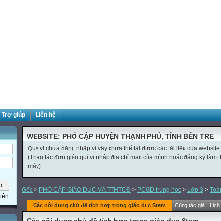
Trợ giúp
Liên hệ
WEBSITE: PHỔ CẬP HUYỆN THẠNH PHÚ, TỈNH BẾN TRE
Quý vị chưa đăng nhập vì vậy chưa thể tải được các tài liệu của website
(Thao tác đơn giản quí vị nhập địa chỉ mail của mình hoặc đăng ký làm thà
máy)
Gốc
>
PHỔ CẬP GIÁO DỤC VÀ TTHTCĐ
>
PCGD trung học
>
Lớp 3
>
Toá
viên
Các nội dung chủ đề tích hợp trong giáo dục Stem
Cùng tác giả
Lịch
Các nội dung chủ đề tích hợp trong giáo dục Stem