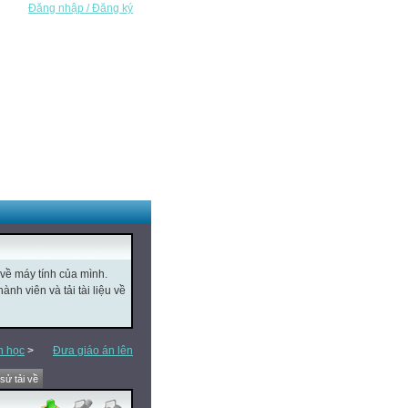
Đăng nhập / Đăng ký
 về máy tính của mình.
nh viên và tải tài liệu về
n học
>
Đưa giáo án lên
 sử tải về