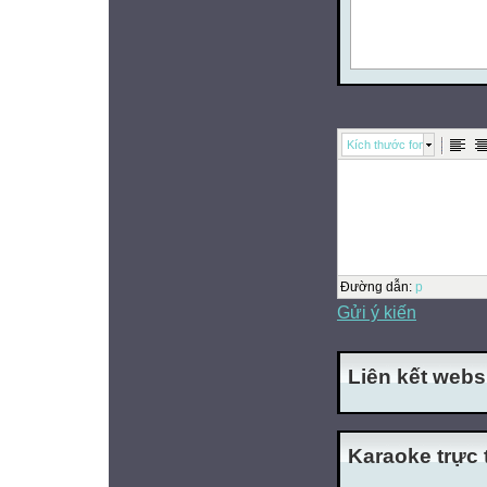
Kích thước font
Đường dẫn
:
p
Gửi ý kiến
Liên kết webs
Karaoke trực 