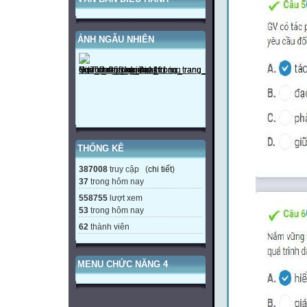
ẢNH NGẪU NHIÊN
THỐNG KÊ
387008
truy cập (
chi tiết
)
37
trong hôm nay
558755
lượt xem
53
trong hôm nay
62
thành viên
MENU CHỨC NĂNG 4