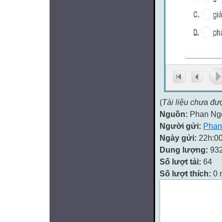
(
Tài liệu chưa đư
Nguồn:
Phan Ng
Người gửi:
Phan
Ngày gửi:
22h:00
Dung lượng:
93
Số lượt tải:
64
Số lượt thích:
0 