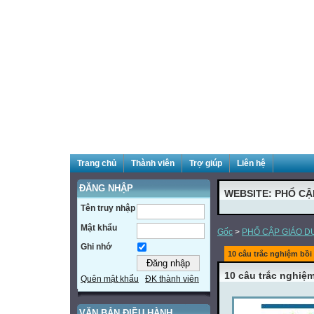
Trang chủ
Thành viên
Trợ giúp
Liên hệ
ĐĂNG NHẬP
WEBSITE: PHỔ CẬ
Tên truy nhập
Mật khẩu
Gốc
>
PHỔ CẬP GIÁO D
Ghi nhớ
10 câu trắc nghiệm bồ
10 câu trắc nghiệ
Quên mật khẩu
ĐK thành viên
VĂN BẢN ĐIỀU HÀNH